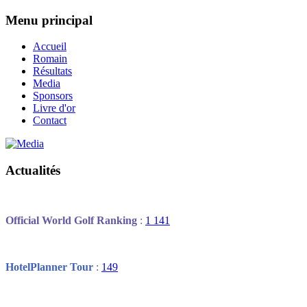
Menu principal
Accueil
Romain
Résultats
Media
Sponsors
Livre d'or
Contact
Actualités
Official World Golf
R
anki
ng
:
1 141
HotelPlanner Tour
:
149